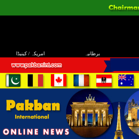
برطانیہ
امریکہ / کینیڈا