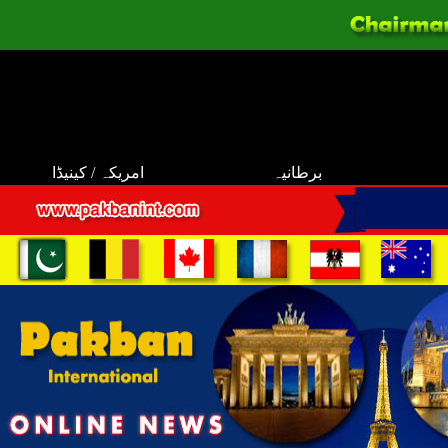
برطانیہ
امریکہ / کینیڈا