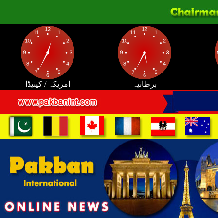
برطانیہ
امریکہ / کینیڈا