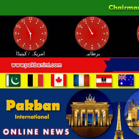
برطانیہ
امریکہ / کینیڈا