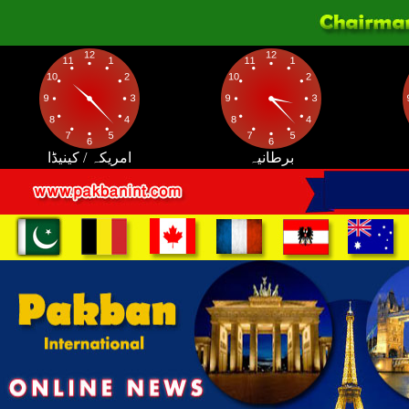
برطانیہ
امریکہ / کینیڈا