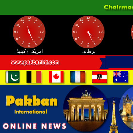
برطانیہ
امریکہ / کینیڈا