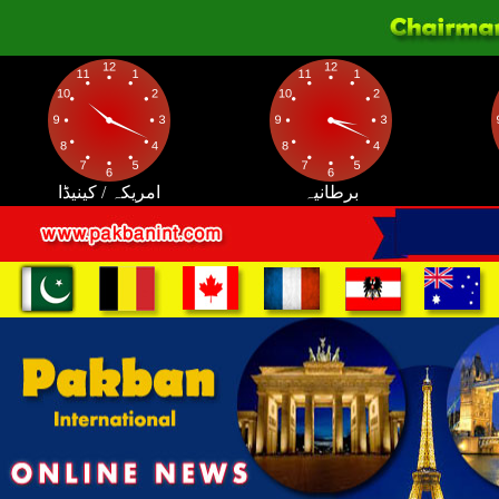
برطانیہ
امریکہ / کینیڈا