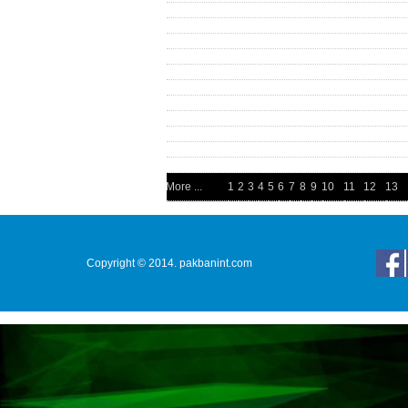
More ...
1
2
3
4
5
6
7
8
9
10
11
12
13
Copyright © 2014. pakbanint.com