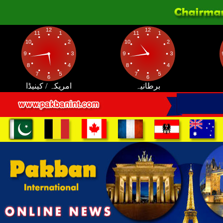
برطانیہ
امریکہ / کینیڈا