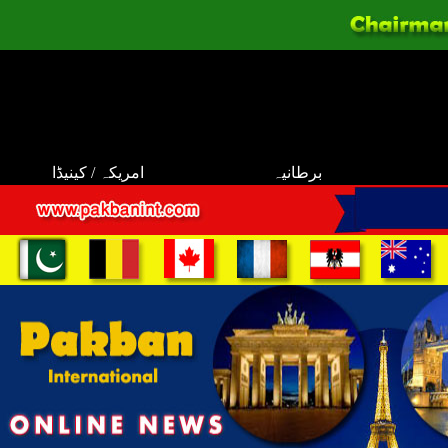
برطانیہ
امریکہ / کینیڈا