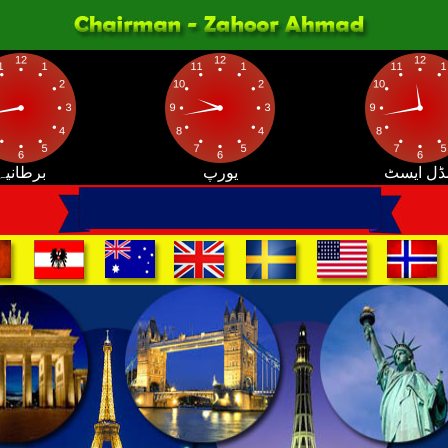
ڈل ایسٹ
یورپ
برطانیہ