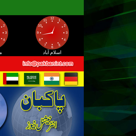
اسلام آباد
م