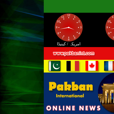
امریکہ / کینیڈا