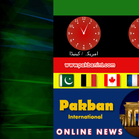
امریکہ / کینیڈا