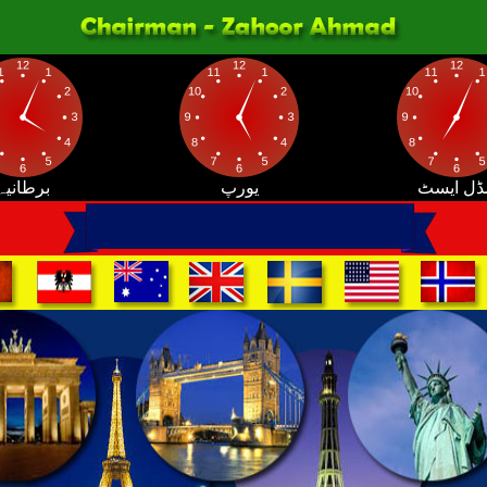
ڈل ایسٹ
یورپ
برطانیہ