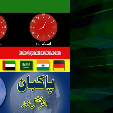
اسلام آباد
م