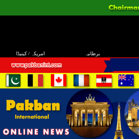
برطانیہ
امریکہ / کینیڈا