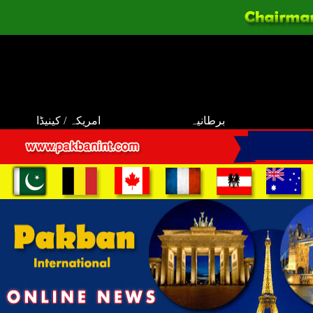
برطانیہ
امریکہ / کینیڈا