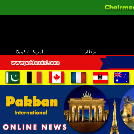
برطانیہ
امریکہ / کینیڈا