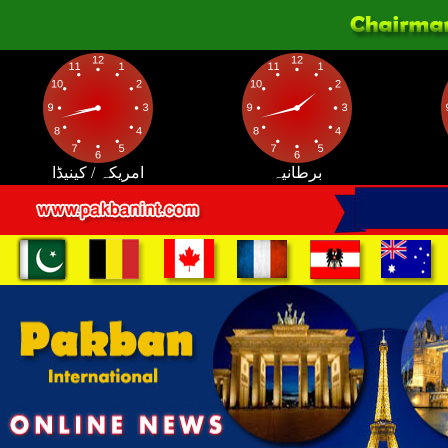
برطانیہ
امریکہ / کینیڈا