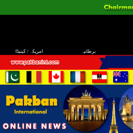
برطانیہ
امریکہ / کینیڈا