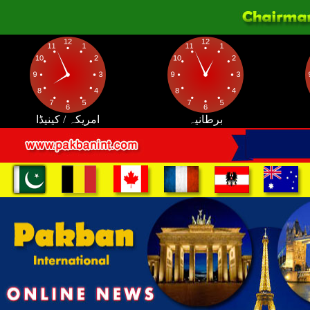
برطانیہ
امریکہ / کینیڈا