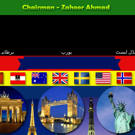
ڈل ایسٹ
یورپ
برطانیہ