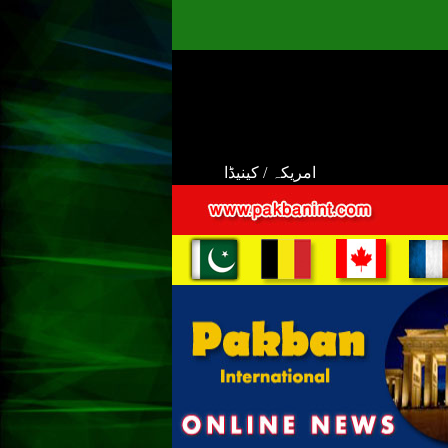
امریکہ / کینیڈا