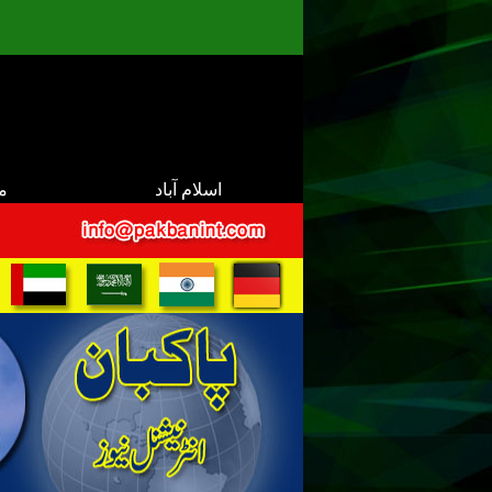
اسلام آباد
م