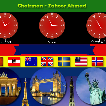
ڈل ایسٹ
یورپ
برطانیہ