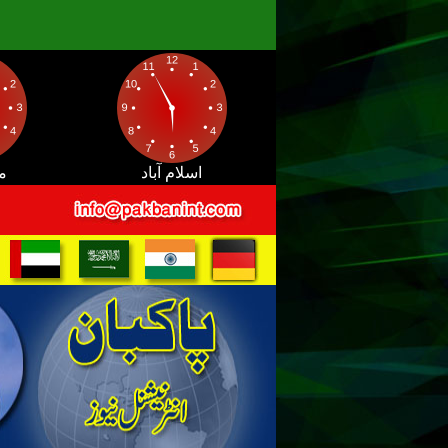
اسلام آباد
م