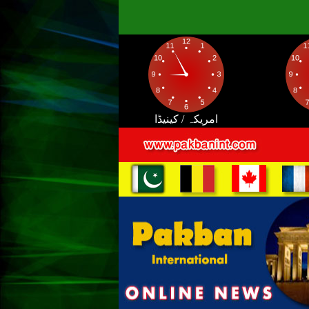
امریکہ / کینیڈا