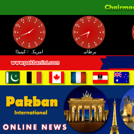
برطانیہ
امریکہ / کینیڈا