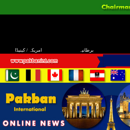
برطانیہ
امریکہ / کینیڈا