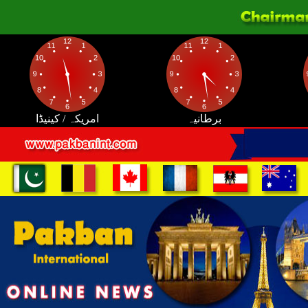
برطانیہ
امریکہ / کینیڈا