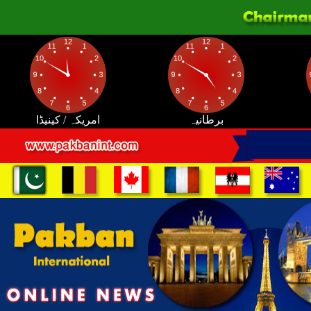
برطانیہ
امریکہ / کینیڈا