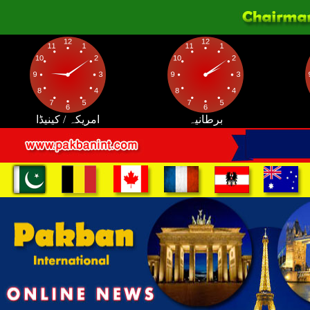
برطانیہ
امریکہ / کینیڈا