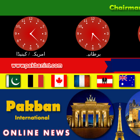
برطانیہ
امریکہ / کینیڈا