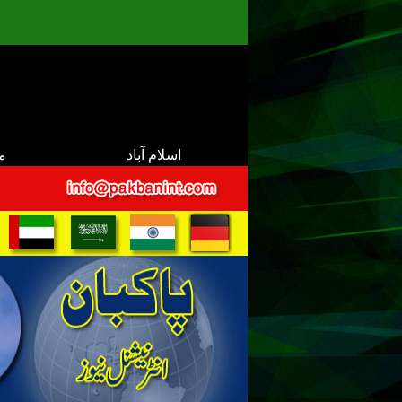
اسلام آباد
م