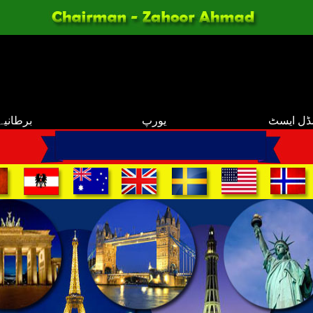
ڈل ایسٹ
یورپ
برطانیہ