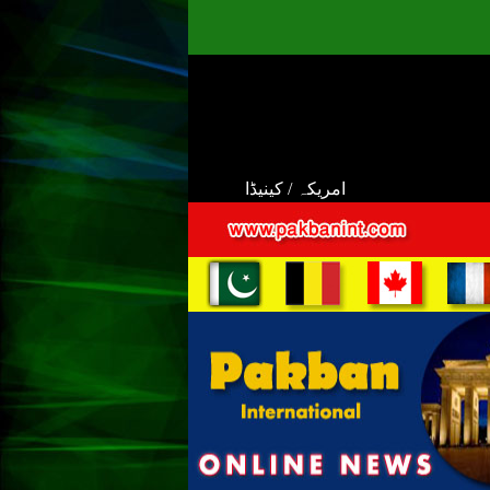
امریکہ / کینیڈا