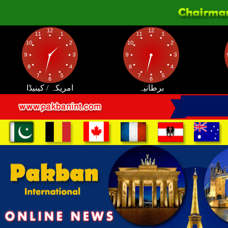
برطانیہ
امریکہ / کینیڈا