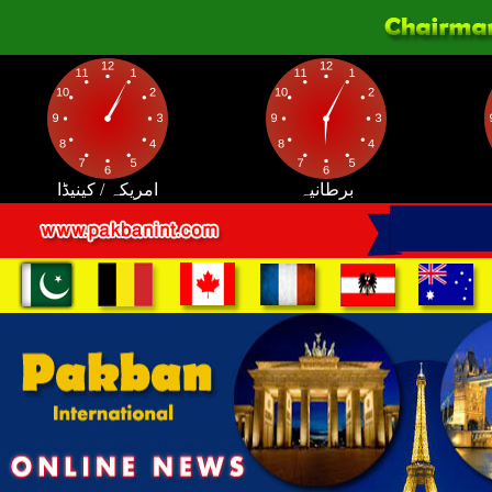
برطانیہ
امریکہ / کینیڈا