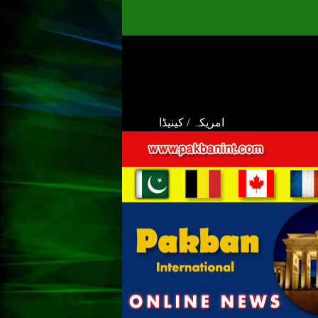
امریکہ / کینیڈا