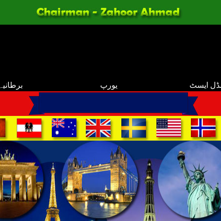
ڈل ایسٹ
یورپ
برطانیہ