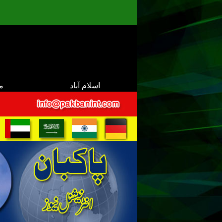
اسلام آباد
م