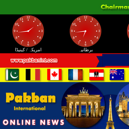
برطانیہ
امریکہ / کینیڈا