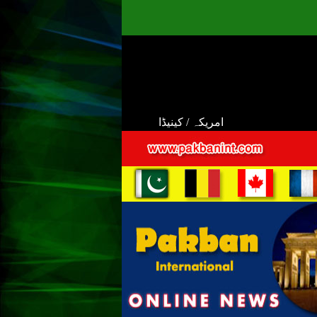
امریکہ / کینیڈا