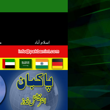
اسلام آباد
م