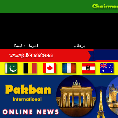
برطانیہ
امریکہ / کینیڈا