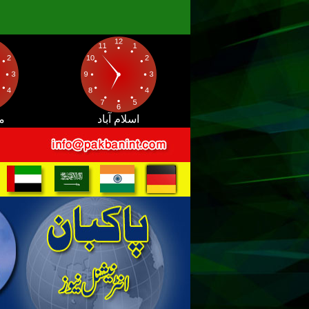
اسلام آباد
م