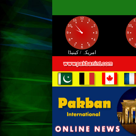
امریکہ / کینیڈا