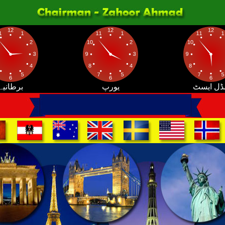
ڈل ایسٹ
یورپ
برطانیہ