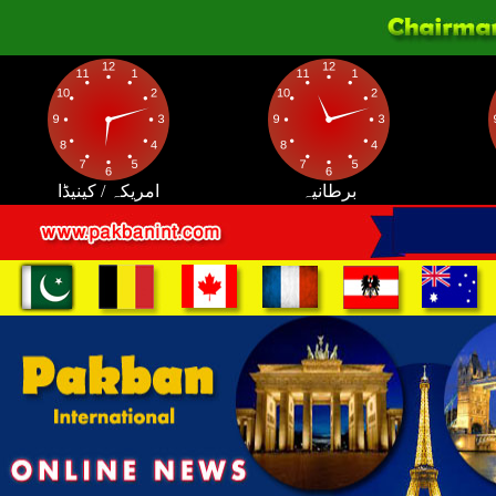
برطانیہ
امریکہ / کینیڈا