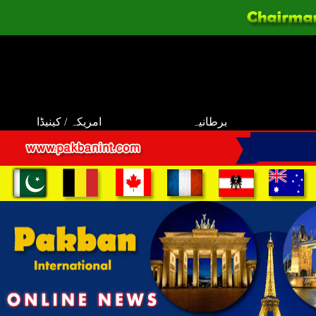
برطانیہ
امریکہ / کینیڈا