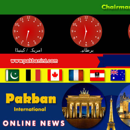
برطانیہ
امریکہ / کینیڈا