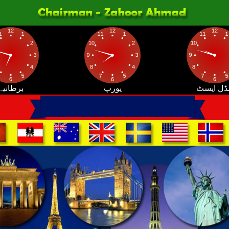
ڈل ایسٹ
یورپ
برطانیہ