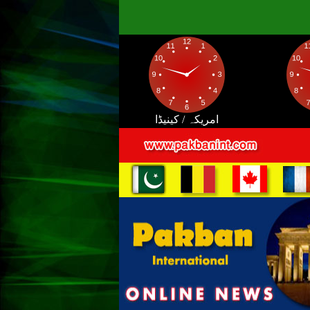
امریکہ / کینیڈا