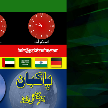
اسلام آباد
م