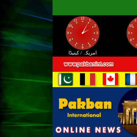
امریکہ / کینیڈا