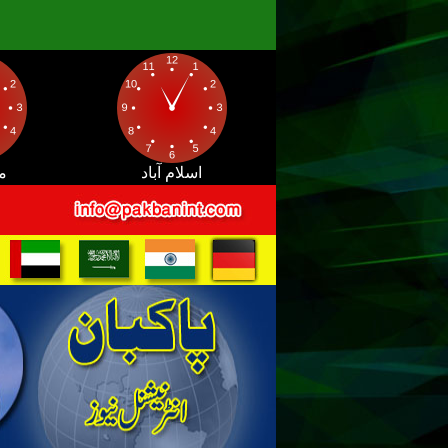
اسلام آباد
م