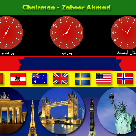
ڈل ایسٹ
یورپ
برطانیہ