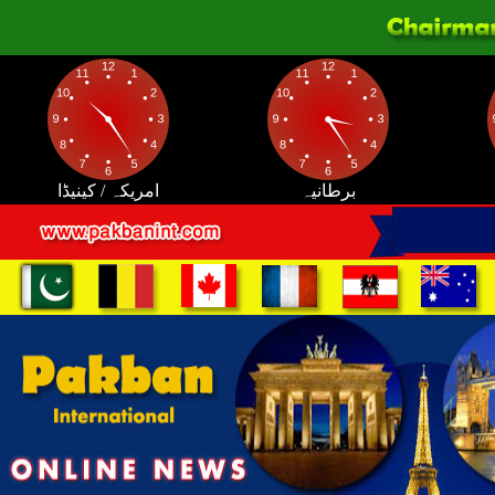
برطانیہ
امریکہ / کینیڈا