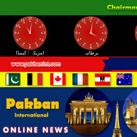
برطانیہ
امریکہ / کینیڈا