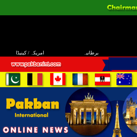
برطانیہ
امریکہ / کینیڈا