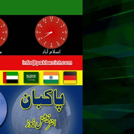
اسلام آباد
م