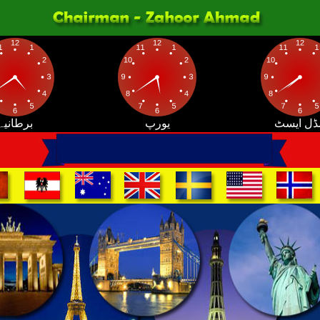
ڈل ایسٹ
یورپ
برطانیہ