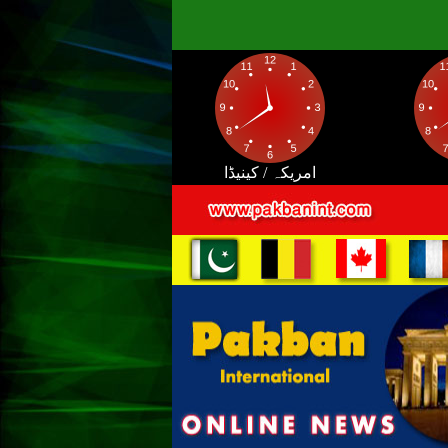
امریکہ / کینیڈا