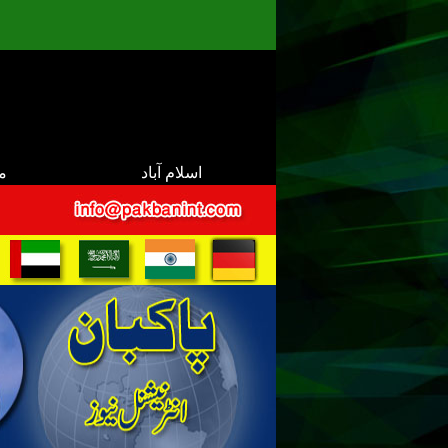
اسلام آباد
م