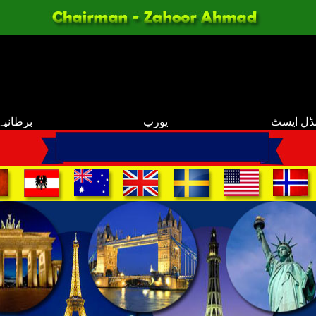
ڈل ایسٹ
یورپ
برطانیہ