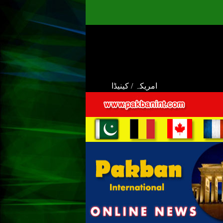
امریکہ / کینیڈا