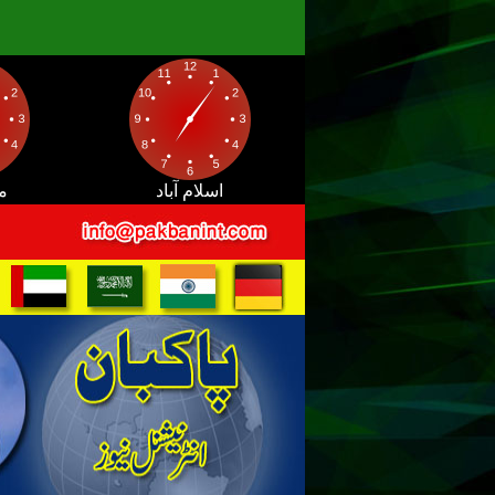
اسلام آباد
م