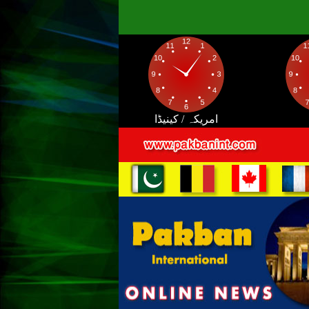
امریکہ / کینیڈا