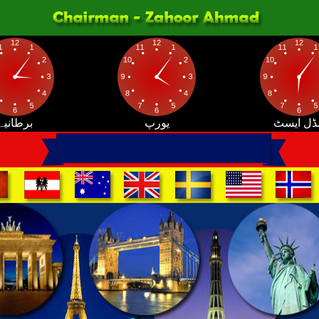
ڈل ایسٹ
یورپ
برطانیہ