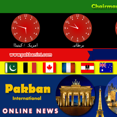
برطانیہ
امریکہ / کینیڈا