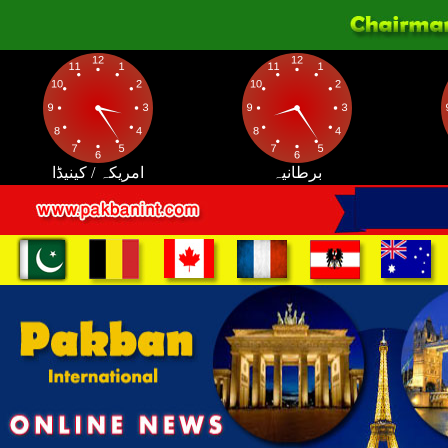
برطانیہ
امریکہ / کینیڈا