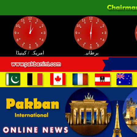
برطانیہ
امریکہ / کینیڈا