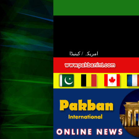
امریکہ / کینیڈا