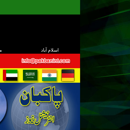
اسلام آباد
م