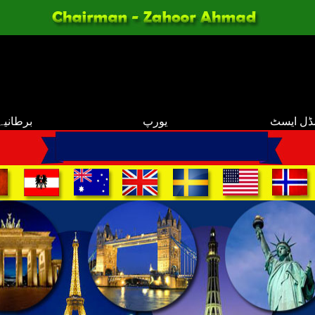
ڈل ایسٹ
یورپ
برطانیہ