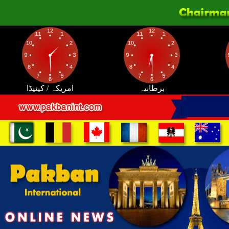
برطانیہ
امریکہ / کینیڈا