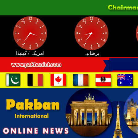
برطانیہ
امریکہ / کینیڈا